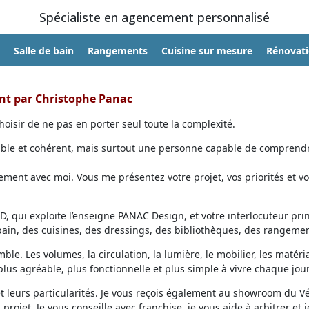
Spécialiste en agencement personnalisé
Salle de bain
Rangements
Cuisine sur mesure
Rénovat
ent par Christophe Panac
oisir de ne pas en porter seul toute la complexité.
able et cohérent, mais surtout une personne capable de comprendr
ent avec moi. Vous me présentez votre projet, vos priorités et vo
, qui exploite l’enseigne PANAC Design, et votre interlocuteur prin
 bain, des cuisines, des dressings, des bibliothèques, des rangemen
ble. Les volumes, la circulation, la lumière, le mobilier, les matéri
lus agréable, plus fonctionnelle et plus simple à vivre chaque jour
et leurs particularités. Je vous reçois également au showroom du V
projet. Je vous conseille avec franchise, je vous aide à arbitrer et j