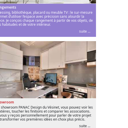
ngements
essing, bibliothèque, placard ou meuble TV : le sur-mesure
rmet d’utiliser l’espace avec précision sans alourdir la
èce. Je conçois chaque rangement à partir de vos objets, de
s habitudes et de votre intérieur.
suite ...
howroom
 showroom PANAC Design du Vésinet, vous pouvez voir les
tières, toucher les finitions et comparer les associations.
 vous y reçois personnellement pour parler de votre projet
 transformer vos premières idées en choix plus précis.
suite ...