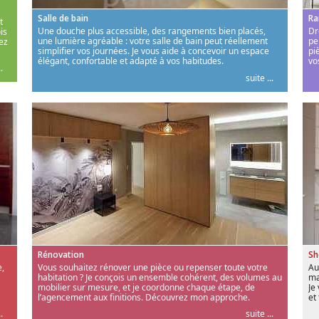
Salle de bain
Ra
t
Une douche plus accessible, des rangements bien placés,
Dr
is
une lumière agréable : votre salle de bain peut réellement
pe
ez
simplifier vos journées. Je vous aide à concevoir un espace
pi
élégant, confortable et adapté à vos habitudes.
vo
.
suite ...
Rénovation
S
,
Vous souhaitez rénover une pièce ou repenser toute votre
Au
habitation ? Je conçois un ensemble cohérent, des volumes au
ma
mobilier sur mesure, et je coordonne chaque étape, de
Je
l’agencement aux finitions. Découvrez mon approche.
et
.
suite ...