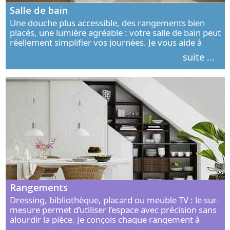
Salle de bain
Une douche plus accessible, des rangements bien
placés, une lumière agréable : votre salle de bain peut
réellement simplifier vos journées. Je vous aide à
concevoir un espace élégant, confortable et adapté à
suite ...
vos habitudes.
Rangements
Dressing, bibliothèque, placard ou meuble TV : le sur-
mesure permet d’utiliser l’espace avec précision sans
alourdir la pièce. Je conçois chaque rangement à
partir de vos objets, de vos habitudes et de votre