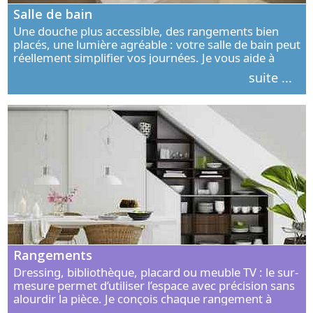
Salle de bain
Une douche plus accessible, des rangements bien
placés, une lumière agréable : votre salle de bain peut
réellement simplifier vos journées. Je vous aide à
concevoir un espace élégant, confortable et adapté à
suite ...
vos habitudes.
Rangements
Dressing, bibliothèque, placard ou meuble TV : le sur-
mesure permet d’utiliser l’espace avec précision sans
alourdir la pièce. Je conçois chaque rangement à
partir de vos objets, de vos habitudes et de votre