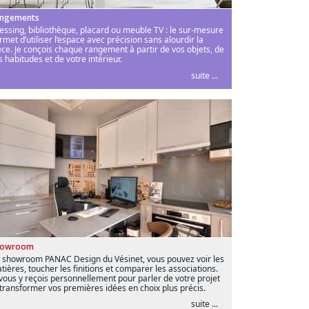
ngements
essing, bibliothèque, placard ou meuble TV : le sur-mesure
rmet d’utiliser l’espace avec précision sans alourdir la
èce. Je conçois chaque rangement à partir de vos objets, de
s habitudes et de votre intérieur.
suite ...
howroom
 showroom PANAC Design du Vésinet, vous pouvez voir les
tières, toucher les finitions et comparer les associations.
 vous y reçois personnellement pour parler de votre projet
 transformer vos premières idées en choix plus précis.
suite ...