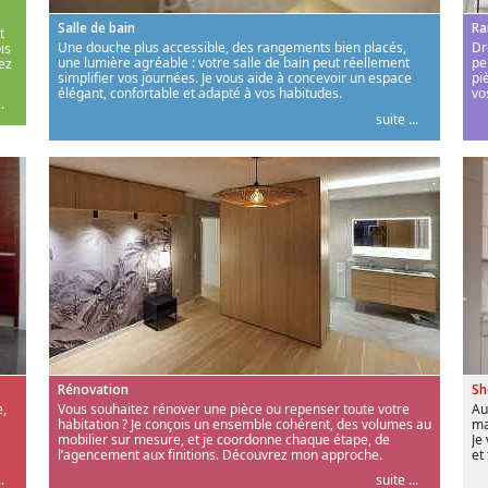
Salle de bain
Ra
t
Une douche plus accessible, des rangements bien placés,
Dr
is
une lumière agréable : votre salle de bain peut réellement
pe
ez
simplifier vos journées. Je vous aide à concevoir un espace
pi
élégant, confortable et adapté à vos habitudes.
vo
.
suite ...
Rénovation
S
,
Vous souhaitez rénover une pièce ou repenser toute votre
Au
habitation ? Je conçois un ensemble cohérent, des volumes au
ma
mobilier sur mesure, et je coordonne chaque étape, de
Je
l’agencement aux finitions. Découvrez mon approche.
et
.
suite ...