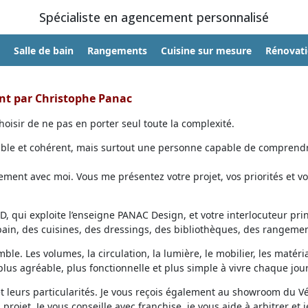
Spécialiste en agencement personnalisé
Salle de bain
Rangements
Cuisine sur mesure
Rénovat
ent par Christophe Panac
oisir de ne pas en porter seul toute la complexité.
able et cohérent, mais surtout une personne capable de comprendr
ent avec moi. Vous me présentez votre projet, vos priorités et vo
, qui exploite l’enseigne PANAC Design, et votre interlocuteur prin
 bain, des cuisines, des dressings, des bibliothèques, des rangemen
ble. Les volumes, la circulation, la lumière, le mobilier, les matéri
lus agréable, plus fonctionnelle et plus simple à vivre chaque jour
et leurs particularités. Je vous reçois également au showroom du V
projet. Je vous conseille avec franchise, je vous aide à arbitrer et j