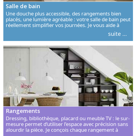
Salle de bain
Une douche plus accessible, des rangements bien
placés, une lumière agréable : votre salle de bain peut
réellement simplifier vos journées. Je vous aide à
concevoir un espace élégant, confortable et adapté à
suite ...
vos habitudes.
Rangements
Dressing, bibliothèque, placard ou meuble TV : le sur-
mesure permet d’utiliser l’espace avec précision sans
alourdir la pièce. Je conçois chaque rangement à
partir de vos objets, de vos habitudes et de votre