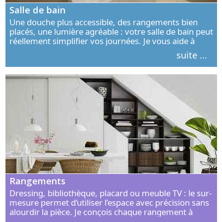
Salle de bain
Une douche plus accessible, des rangements bien
placés, une lumière agréable : votre salle de bain peut
réellement simplifier vos journées. Je vous aide à
concevoir un espace élégant, confortable et adapté à
suite ...
vos habitudes.
Rangements
Dressing, bibliothèque, placard ou meuble TV : le sur-
mesure permet d’utiliser l’espace avec précision sans
alourdir la pièce. Je conçois chaque rangement à
partir de vos objets, de vos habitudes et de votre