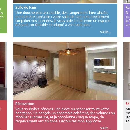
Salle de bain
Ra
t
Une douche plus accessible, des rangements bien placés,
Dr
is
une lumière agréable : votre salle de bain peut réellement
pe
ez
simplifier vos journées. Je vous aide à concevoir un espace
pi
élégant, confortable et adapté à vos habitudes.
vo
.
suite ...
Rénovation
S
,
Vous souhaitez rénover une pièce ou repenser toute votre
Au
habitation ? Je conçois un ensemble cohérent, des volumes au
ma
mobilier sur mesure, et je coordonne chaque étape, de
Je
l’agencement aux finitions. Découvrez mon approche.
et
.
suite ...