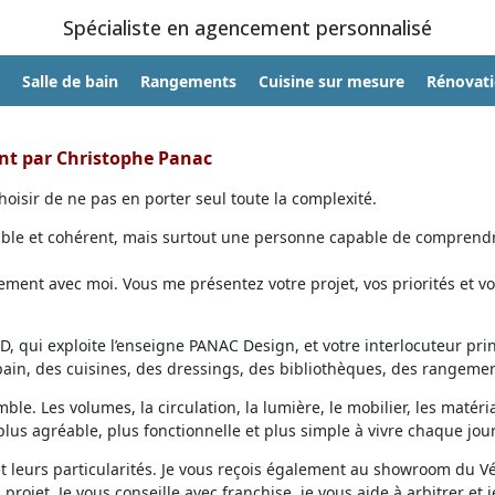
Spécialiste en agencement personnalisé
Salle de bain
Rangements
Cuisine sur mesure
Rénovat
ent par Christophe Panac
oisir de ne pas en porter seul toute la complexité.
able et cohérent, mais surtout une personne capable de comprendr
ent avec moi. Vous me présentez votre projet, vos priorités et vo
, qui exploite l’enseigne PANAC Design, et votre interlocuteur prin
 bain, des cuisines, des dressings, des bibliothèques, des rangemen
ble. Les volumes, la circulation, la lumière, le mobilier, les matéri
lus agréable, plus fonctionnelle et plus simple à vivre chaque jour
et leurs particularités. Je vous reçois également au showroom du V
projet. Je vous conseille avec franchise, je vous aide à arbitrer et j