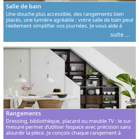
Salle de bain
Une douche plus accessible, des rangements bien
placés, une lumière agréable : votre salle de bain peut
réellement simplifier vos journées. Je vous aide à
concevoir un espace élégant, confortable et adapté à
suite ...
vos habitudes.
Rangements
Dressing, bibliothèque, placard ou meuble TV : le sur-
mesure permet d’utiliser l’espace avec précision sans
alourdir la pièce. Je conçois chaque rangement à
partir de vos objets, de vos habitudes et de votre