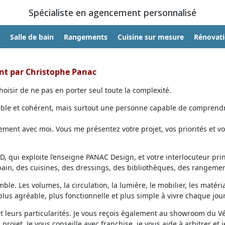
Spécialiste en agencement personnalisé
Salle de bain
Rangements
Cuisine sur mesure
Rénovat
ent par Christophe Panac
oisir de ne pas en porter seul toute la complexité.
able et cohérent, mais surtout une personne capable de comprendr
ent avec moi. Vous me présentez votre projet, vos priorités et vo
, qui exploite l’enseigne PANAC Design, et votre interlocuteur prin
 bain, des cuisines, des dressings, des bibliothèques, des rangemen
ble. Les volumes, la circulation, la lumière, le mobilier, les matéri
lus agréable, plus fonctionnelle et plus simple à vivre chaque jour
et leurs particularités. Je vous reçois également au showroom du V
projet. Je vous conseille avec franchise, je vous aide à arbitrer et j