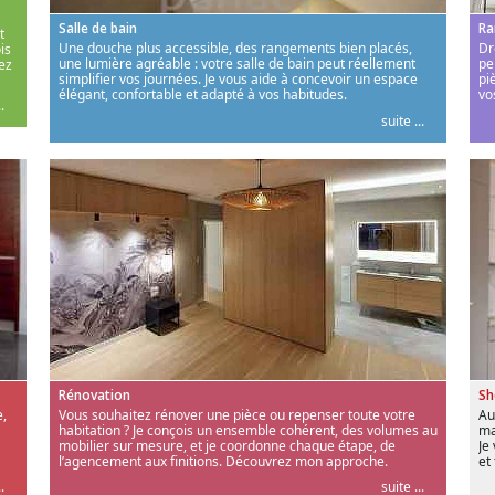
Salle de bain
Ra
t
Une douche plus accessible, des rangements bien placés,
Dr
is
une lumière agréable : votre salle de bain peut réellement
pe
ez
simplifier vos journées. Je vous aide à concevoir un espace
pi
élégant, confortable et adapté à vos habitudes.
vo
.
suite ...
Rénovation
S
,
Vous souhaitez rénover une pièce ou repenser toute votre
Au
habitation ? Je conçois un ensemble cohérent, des volumes au
ma
mobilier sur mesure, et je coordonne chaque étape, de
Je
l’agencement aux finitions. Découvrez mon approche.
et
.
suite ...