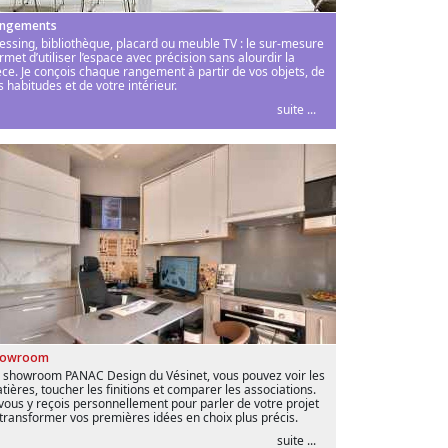
ngements
essing, bibliothèque, placard ou meuble TV : le sur-mesure
rmet d’utiliser l’espace avec précision sans alourdir la
èce. Je conçois chaque rangement à partir de vos objets, de
s habitudes et de votre intérieur.
suite ...
howroom
 showroom PANAC Design du Vésinet, vous pouvez voir les
tières, toucher les finitions et comparer les associations.
 vous y reçois personnellement pour parler de votre projet
 transformer vos premières idées en choix plus précis.
suite ...