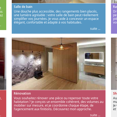
Salle de bain
Ra
t
Une douche plus accessible, des rangements bien placés,
Dr
is
une lumière agréable : votre salle de bain peut réellement
pe
ez
simplifier vos journées. Je vous aide à concevoir un espace
pi
élégant, confortable et adapté à vos habitudes.
vo
.
suite ...
Rénovation
S
,
Vous souhaitez rénover une pièce ou repenser toute votre
Au
habitation ? Je conçois un ensemble cohérent, des volumes au
ma
mobilier sur mesure, et je coordonne chaque étape, de
Je
l’agencement aux finitions. Découvrez mon approche.
et
.
suite ...