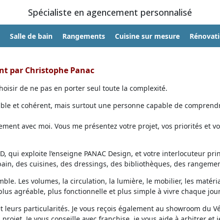
Spécialiste en agencement personnalisé
Salle de bain
Rangements
Cuisine sur mesure
Rénovat
ent par Christophe Panac
oisir de ne pas en porter seul toute la complexité.
able et cohérent, mais surtout une personne capable de comprendr
ent avec moi. Vous me présentez votre projet, vos priorités et vo
, qui exploite l’enseigne PANAC Design, et votre interlocuteur prin
 bain, des cuisines, des dressings, des bibliothèques, des rangemen
ble. Les volumes, la circulation, la lumière, le mobilier, les matéri
lus agréable, plus fonctionnelle et plus simple à vivre chaque jour
et leurs particularités. Je vous reçois également au showroom du V
projet. Je vous conseille avec franchise, je vous aide à arbitrer et j