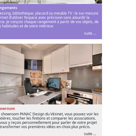
ngements
essing, bibliothèque, placard ou meuble TV : le sur-mesure
rmet d’utiliser l’espace avec précision sans alourdir la
èce. Je conçois chaque rangement à partir de vos objets, de
s habitudes et de votre intérieur.
suite ...
howroom
 showroom PANAC Design du Vésinet, vous pouvez voir les
tières, toucher les finitions et comparer les associations.
 vous y reçois personnellement pour parler de votre projet
 transformer vos premières idées en choix plus précis.
suite ...