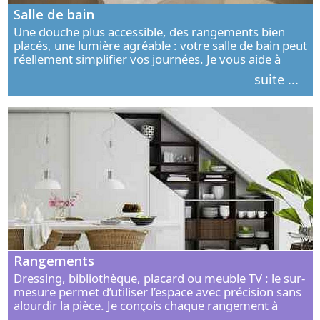
Salle de bain
Une douche plus accessible, des rangements bien
placés, une lumière agréable : votre salle de bain peut
réellement simplifier vos journées. Je vous aide à
concevoir un espace élégant, confortable et adapté à
suite ...
vos habitudes.
Rangements
Dressing, bibliothèque, placard ou meuble TV : le sur-
mesure permet d’utiliser l’espace avec précision sans
alourdir la pièce. Je conçois chaque rangement à
partir de vos objets, de vos habitudes et de votre