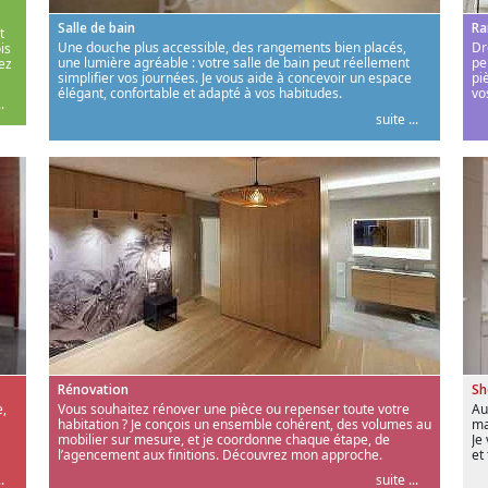
Salle de bain
Ra
t
Une douche plus accessible, des rangements bien placés,
Dr
is
une lumière agréable : votre salle de bain peut réellement
pe
ez
simplifier vos journées. Je vous aide à concevoir un espace
pi
élégant, confortable et adapté à vos habitudes.
vo
.
suite ...
Rénovation
S
,
Vous souhaitez rénover une pièce ou repenser toute votre
Au
habitation ? Je conçois un ensemble cohérent, des volumes au
ma
mobilier sur mesure, et je coordonne chaque étape, de
Je
l’agencement aux finitions. Découvrez mon approche.
et
.
suite ...