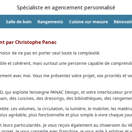
Spécialiste en agencement personnalisé
Salle de bain
Rangements
Cuisine sur mesure
Rénovat
ent par Christophe Panac
oisir de ne pas en porter seul toute la complexité.
able et cohérent, mais surtout une personne capable de comprendr
ent avec moi. Vous me présentez votre projet, vos priorités et vo
, qui exploite l’enseigne PANAC Design, et votre interlocuteur prin
 bain, des cuisines, des dressings, des bibliothèques, des rangemen
ble. Les volumes, la circulation, la lumière, le mobilier, les matéri
lus agréable, plus fonctionnelle et plus simple à vivre chaque jour
et leurs particularités. Je vous reçois également au showroom du V
projet. Je vous conseille avec franchise, je vous aide à arbitrer et j