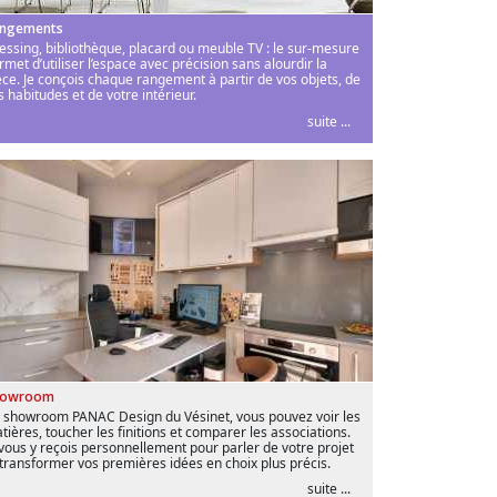
ngements
essing, bibliothèque, placard ou meuble TV : le sur-mesure
rmet d’utiliser l’espace avec précision sans alourdir la
èce. Je conçois chaque rangement à partir de vos objets, de
s habitudes et de votre intérieur.
suite ...
howroom
 showroom PANAC Design du Vésinet, vous pouvez voir les
tières, toucher les finitions et comparer les associations.
 vous y reçois personnellement pour parler de votre projet
 transformer vos premières idées en choix plus précis.
suite ...