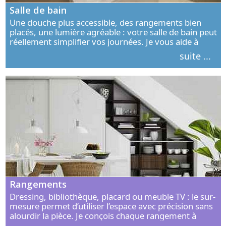
Salle de bain
Une douche plus accessible, des rangements bien
placés, une lumière agréable : votre salle de bain peut
réellement simplifier vos journées. Je vous aide à
concevoir un espace élégant, confortable et adapté à
suite ...
vos habitudes.
Rangements
Dressing, bibliothèque, placard ou meuble TV : le sur-
mesure permet d’utiliser l’espace avec précision sans
alourdir la pièce. Je conçois chaque rangement à
partir de vos objets, de vos habitudes et de votre