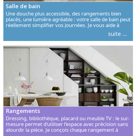
Salle de bain
Une douche plus accessible, des rangements bien
placés, une lumière agréable : votre salle de bain peut
réellement simplifier vos journées. Je vous aide à
concevoir un espace élégant, confortable et adapté à
suite ...
vos habitudes.
Rangements
Dressing, bibliothèque, placard ou meuble TV : le sur-
mesure permet d’utiliser l’espace avec précision sans
alourdir la pièce. Je conçois chaque rangement à
partir de vos objets, de vos habitudes et de votre