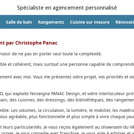
Spécialiste en agencement personnalisé
Salle de bain
Rangements
Cuisine sur mesure
Rénovat
ent par Christophe Panac
oisir de ne pas en porter seul toute la complexité.
able et cohérent, mais surtout une personne capable de comprendr
ent avec moi. Vous me présentez votre projet, vos priorités et vo
, qui exploite l’enseigne PANAC Design, et votre interlocuteur prin
 bain, des cuisines, des dressings, des bibliothèques, des rangemen
ble. Les volumes, la circulation, la lumière, le mobilier, les matéri
lus agréable, plus fonctionnelle et plus simple à vivre chaque jour
et leurs particularités. Je vous reçois également au showroom du V
projet. Je vous conseille avec franchise, je vous aide à arbitrer et j