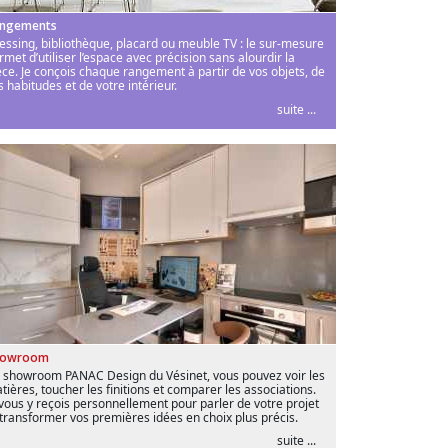
ngements
essing, bibliothèque, placard ou meuble TV : le sur-mesure
rmet d’utiliser l’espace avec précision sans alourdir la
èce. Je conçois chaque rangement à partir de vos objets, de
s habitudes et de votre intérieur.
suite ...
howroom
 showroom PANAC Design du Vésinet, vous pouvez voir les
tières, toucher les finitions et comparer les associations.
 vous y reçois personnellement pour parler de votre projet
 transformer vos premières idées en choix plus précis.
suite ...