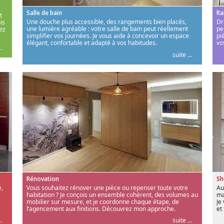
Salle de bain
Ra
t
Une douche plus accessible, des rangements bien placés,
Dr
is
une lumière agréable : votre salle de bain peut réellement
pe
ez
simplifier vos journées. Je vous aide à concevoir un espace
pi
élégant, confortable et adapté à vos habitudes.
vo
.
suite ...
Rénovation
S
,
Vous souhaitez rénover une pièce ou repenser toute votre
Au
habitation ? Je conçois un ensemble cohérent, des volumes au
ma
mobilier sur mesure, et je coordonne chaque étape, de
Je
l’agencement aux finitions. Découvrez mon approche.
et
.
suite ...