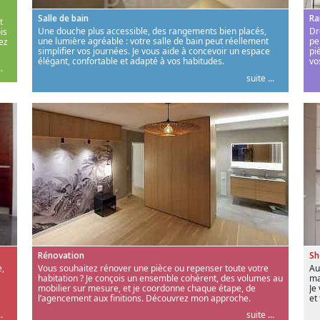
Salle de bain
Ra
t
Une douche plus accessible, des rangements bien placés,
Dr
is
une lumière agréable : votre salle de bain peut réellement
pe
ez
simplifier vos journées. Je vous aide à concevoir un espace
pi
élégant, confortable et adapté à vos habitudes.
vo
.
suite ...
Rénovation
S
,
Vous souhaitez rénover une pièce ou repenser toute votre
Au
habitation ? Je conçois un ensemble cohérent, des volumes au
ma
mobilier sur mesure, et je coordonne chaque étape, de
Je
l’agencement aux finitions. Découvrez mon approche.
et
.
suite ...