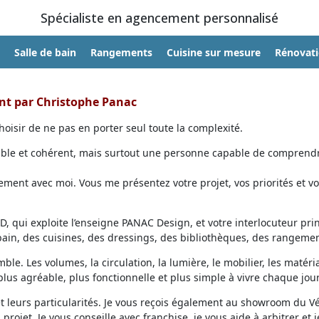
Spécialiste en agencement personnalisé
Salle de bain
Rangements
Cuisine sur mesure
Rénovat
ent par Christophe Panac
oisir de ne pas en porter seul toute la complexité.
able et cohérent, mais surtout une personne capable de comprendr
ent avec moi. Vous me présentez votre projet, vos priorités et vo
, qui exploite l’enseigne PANAC Design, et votre interlocuteur prin
 bain, des cuisines, des dressings, des bibliothèques, des rangemen
ble. Les volumes, la circulation, la lumière, le mobilier, les matéri
lus agréable, plus fonctionnelle et plus simple à vivre chaque jour
et leurs particularités. Je vous reçois également au showroom du V
projet. Je vous conseille avec franchise, je vous aide à arbitrer et j