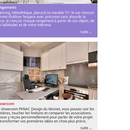
ngements
essing, bibliothèque, placard ou meuble TV : le sur-mesure
rmet d’utiliser l’espace avec précision sans alourdir la
èce. Je conçois chaque rangement à partir de vos objets, de
s habitudes et de votre intérieur.
suite ...
howroom
 showroom PANAC Design du Vésinet, vous pouvez voir les
tières, toucher les finitions et comparer les associations.
 vous y reçois personnellement pour parler de votre projet
 transformer vos premières idées en choix plus précis.
suite ...