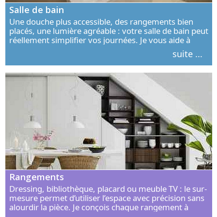
Salle de bain
Une douche plus accessible, des rangements bien
placés, une lumière agréable : votre salle de bain peut
réellement simplifier vos journées. Je vous aide à
concevoir un espace élégant, confortable et adapté à
suite ...
vos habitudes.
Rangements
Dressing, bibliothèque, placard ou meuble TV : le sur-
mesure permet d’utiliser l’espace avec précision sans
alourdir la pièce. Je conçois chaque rangement à
partir de vos objets, de vos habitudes et de votre