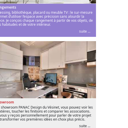
ngements
essing, bibliothèque, placard ou meuble TV : le sur-mesure
rmet d’utiliser l’espace avec précision sans alourdir la
èce. Je conçois chaque rangement à partir de vos objets, de
s habitudes et de votre intérieur.
suite ...
howroom
 showroom PANAC Design du Vésinet, vous pouvez voir les
tières, toucher les finitions et comparer les associations.
 vous y reçois personnellement pour parler de votre projet
 transformer vos premières idées en choix plus précis.
suite ...