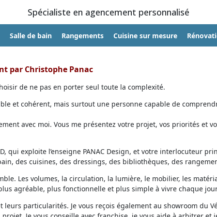
Spécialiste en agencement personnalisé
Salle de bain
Rangements
Cuisine sur mesure
Rénovat
ent par Christophe Panac
oisir de ne pas en porter seul toute la complexité.
able et cohérent, mais surtout une personne capable de comprendr
ent avec moi. Vous me présentez votre projet, vos priorités et vo
, qui exploite l’enseigne PANAC Design, et votre interlocuteur prin
 bain, des cuisines, des dressings, des bibliothèques, des rangemen
ble. Les volumes, la circulation, la lumière, le mobilier, les matéri
lus agréable, plus fonctionnelle et plus simple à vivre chaque jour
et leurs particularités. Je vous reçois également au showroom du V
projet. Je vous conseille avec franchise, je vous aide à arbitrer et j