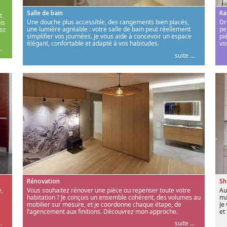
Salle de bain
Ra
t
Une douche plus accessible, des rangements bien placés,
Dr
is
une lumière agréable : votre salle de bain peut réellement
pe
ez
simplifier vos journées. Je vous aide à concevoir un espace
pi
élégant, confortable et adapté à vos habitudes.
vo
.
suite ...
Rénovation
S
,
Vous souhaitez rénover une pièce ou repenser toute votre
Au
habitation ? Je conçois un ensemble cohérent, des volumes au
ma
mobilier sur mesure, et je coordonne chaque étape, de
Je
l’agencement aux finitions. Découvrez mon approche.
et
.
suite ...