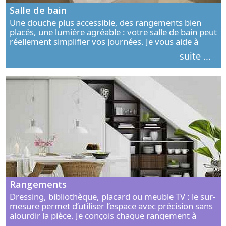
Salle de bain
Une douche plus accessible, des rangements bien
placés, une lumière agréable : votre salle de bain peut
réellement simplifier vos journées. Je vous aide à
concevoir un espace élégant, confortable et adapté à
suite ...
vos habitudes.
Rangements
Dressing, bibliothèque, placard ou meuble TV : le sur-
mesure permet d’utiliser l’espace avec précision sans
alourdir la pièce. Je conçois chaque rangement à
partir de vos objets, de vos habitudes et de votre