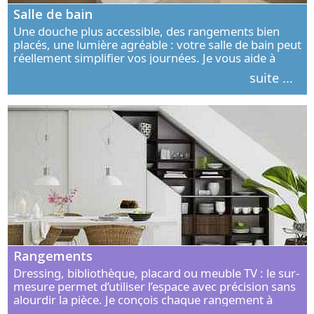
Salle de bain
Une douche plus accessible, des rangements bien
placés, une lumière agréable : votre salle de bain peut
réellement simplifier vos journées. Je vous aide à
concevoir un espace élégant, confortable et adapté à
suite ...
vos habitudes.
Rangements
Dressing, bibliothèque, placard ou meuble TV : le sur-
mesure permet d’utiliser l’espace avec précision sans
alourdir la pièce. Je conçois chaque rangement à
partir de vos objets, de vos habitudes et de votre