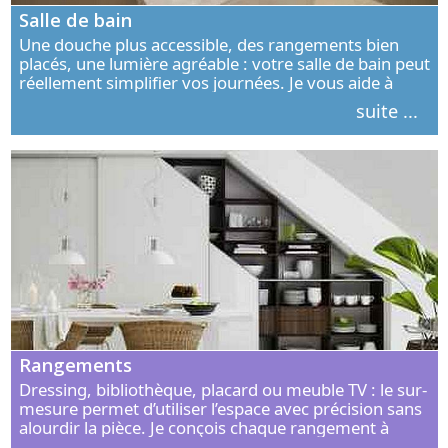
Salle de bain
Une douche plus accessible, des rangements bien
placés, une lumière agréable : votre salle de bain peut
réellement simplifier vos journées. Je vous aide à
concevoir un espace élégant, confortable et adapté à
suite ...
vos habitudes.
Rangements
Dressing, bibliothèque, placard ou meuble TV : le sur-
mesure permet d’utiliser l’espace avec précision sans
alourdir la pièce. Je conçois chaque rangement à
partir de vos objets, de vos habitudes et de votre