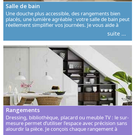
Salle de bain
Une douche plus accessible, des rangements bien
placés, une lumière agréable : votre salle de bain peut
réellement simplifier vos journées. Je vous aide à
concevoir un espace élégant, confortable et adapté à
suite ...
vos habitudes.
Rangements
Dressing, bibliothèque, placard ou meuble TV : le sur-
mesure permet d’utiliser l’espace avec précision sans
alourdir la pièce. Je conçois chaque rangement à
partir de vos objets, de vos habitudes et de votre