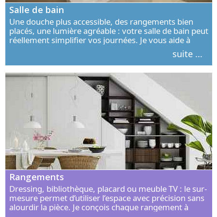
Salle de bain
Une douche plus accessible, des rangements bien
placés, une lumière agréable : votre salle de bain peut
réellement simplifier vos journées. Je vous aide à
concevoir un espace élégant, confortable et adapté à
suite ...
vos habitudes.
Rangements
Dressing, bibliothèque, placard ou meuble TV : le sur-
mesure permet d’utiliser l’espace avec précision sans
alourdir la pièce. Je conçois chaque rangement à
partir de vos objets, de vos habitudes et de votre