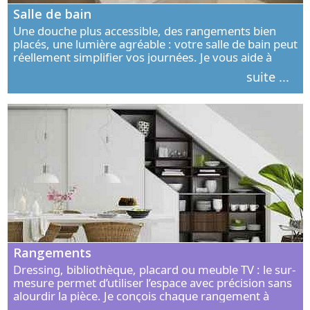
Salle de bain
Une douche plus accessible, des rangements bien
placés, une lumière agréable : votre salle de bain peut
réellement simplifier vos journées. Je vous aide à
concevoir un espace élégant, confortable et adapté à
suite ...
vos habitudes.
Rangements
Dressing, bibliothèque, placard ou meuble TV : le sur-
mesure permet d’utiliser l’espace avec précision sans
alourdir la pièce. Je conçois chaque rangement à
partir de vos objets, de vos habitudes et de votre