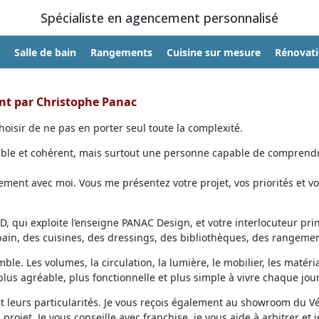
Spécialiste en agencement personnalisé
Salle de bain
Rangements
Cuisine sur mesure
Rénovat
ent par Christophe Panac
oisir de ne pas en porter seul toute la complexité.
able et cohérent, mais surtout une personne capable de comprendr
ent avec moi. Vous me présentez votre projet, vos priorités et vo
, qui exploite l’enseigne PANAC Design, et votre interlocuteur prin
 bain, des cuisines, des dressings, des bibliothèques, des rangemen
ble. Les volumes, la circulation, la lumière, le mobilier, les matéri
lus agréable, plus fonctionnelle et plus simple à vivre chaque jour
et leurs particularités. Je vous reçois également au showroom du V
projet. Je vous conseille avec franchise, je vous aide à arbitrer et j