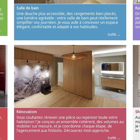
Salle de bain
Ra
t
Une douche plus accessible, des rangements bien placés,
Dr
is
une lumière agréable : votre salle de bain peut réellement
pe
ez
simplifier vos journées. Je vous aide à concevoir un espace
pi
élégant, confortable et adapté à vos habitudes.
vo
.
suite ...
Rénovation
S
,
Vous souhaitez rénover une pièce ou repenser toute votre
Au
habitation ? Je conçois un ensemble cohérent, des volumes au
ma
mobilier sur mesure, et je coordonne chaque étape, de
Je
l’agencement aux finitions. Découvrez mon approche.
et
.
suite ...