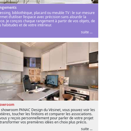
ngements
essing, bibliothèque, placard ou meuble TV : le sur-mesure
rmet d’utiliser l’espace avec précision sans alourdir la
èce. Je conçois chaque rangement à partir de vos objets, de
s habitudes et de votre intérieur.
suite ...
howroom
 showroom PANAC Design du Vésinet, vous pouvez voir les
tières, toucher les finitions et comparer les associations.
 vous y reçois personnellement pour parler de votre projet
 transformer vos premières idées en choix plus précis.
suite ...