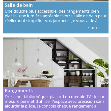
Salle de bain
Une douche plus accessible, des rangements bien
placés, une lumière agréable : votre salle de bain peut
réellement simplifier vos journées. Je vous aide à
concevoir un espace élégant, confortable et adapté à
suite ...
vos habitudes.
Rangements
Dressing, bibliothèque, placard ou meuble TV : le sur-
mesure permet d’utiliser l’espace avec précision sans
alourdir la pièce. Je conçois chaque rangement à
partir de vos objets, de vos habitudes et de votre