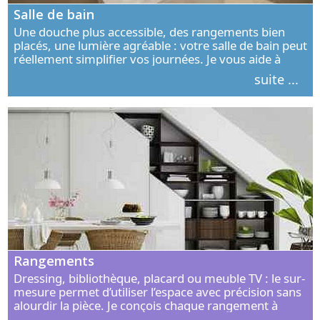
Salle de bain
Une douche plus accessible, des rangements bien
placés, une lumière agréable : votre salle de bain peut
réellement simplifier vos journées. Je vous aide à
concevoir un espace élégant, confortable et adapté à
suite ...
vos habitudes.
Rangements
Dressing, bibliothèque, placard ou meuble TV : le sur-
mesure permet d’utiliser l’espace avec précision sans
alourdir la pièce. Je conçois chaque rangement à
partir de vos objets, de vos habitudes et de votre