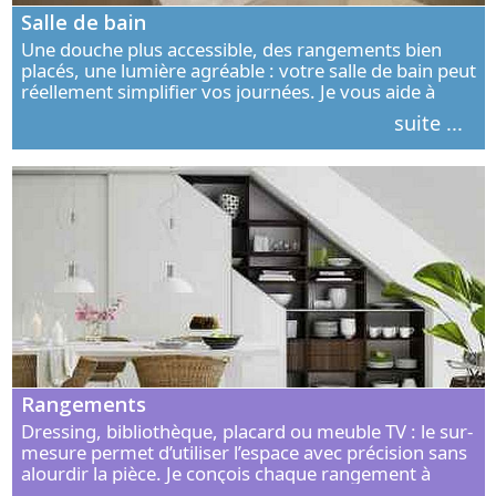
Salle de bain
Une douche plus accessible, des rangements bien
placés, une lumière agréable : votre salle de bain peut
réellement simplifier vos journées. Je vous aide à
concevoir un espace élégant, confortable et adapté à
suite ...
vos habitudes.
Rangements
Dressing, bibliothèque, placard ou meuble TV : le sur-
mesure permet d’utiliser l’espace avec précision sans
alourdir la pièce. Je conçois chaque rangement à
partir de vos objets, de vos habitudes et de votre