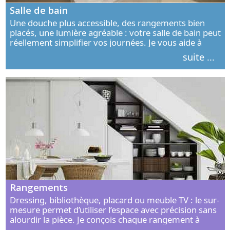
Salle de bain
Une douche plus accessible, des rangements bien
placés, une lumière agréable : votre salle de bain peut
réellement simplifier vos journées. Je vous aide à
concevoir un espace élégant, confortable et adapté à
suite ...
vos habitudes.
Rangements
Dressing, bibliothèque, placard ou meuble TV : le sur-
mesure permet d’utiliser l’espace avec précision sans
alourdir la pièce. Je conçois chaque rangement à
partir de vos objets, de vos habitudes et de votre