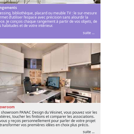
ngements
essing, bibliothèque, placard ou meuble TV : le sur-mesure
rmet d’utiliser l’espace avec précision sans alourdir la
èce. Je conçois chaque rangement à partir de vos objets, de
s habitudes et de votre intérieur.
suite ...
howroom
 showroom PANAC Design du Vésinet, vous pouvez voir les
tières, toucher les finitions et comparer les associations.
 vous y reçois personnellement pour parler de votre projet
 transformer vos premières idées en choix plus précis.
suite ...