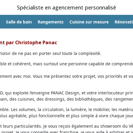
Spécialiste en agencement personnalisé
Salle de bain
Rangements
Cuisine sur mesure
Rénovat
ent par Christophe Panac
oisir de ne pas en porter seul toute la complexité.
able et cohérent, mais surtout une personne capable de comprendr
ent avec moi. Vous me présentez votre projet, vos priorités et vo
, qui exploite l’enseigne PANAC Design, et votre interlocuteur prin
 bain, des cuisines, des dressings, des bibliothèques, des rangemen
ble. Les volumes, la circulation, la lumière, le mobilier, les matéri
lus agréable, plus fonctionnelle et plus simple à vivre chaque jour
et leurs particularités. Je vous reçois également au showroom du V
projet. Je vous conseille avec franchise, je vous aide à arbitrer et j