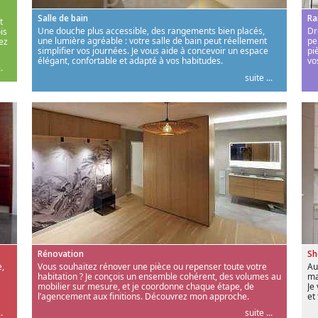
Salle de bain
Ra
t
Une douche plus accessible, des rangements bien placés,
Dr
is
une lumière agréable : votre salle de bain peut réellement
pe
ez
simplifier vos journées. Je vous aide à concevoir un espace
pi
élégant, confortable et adapté à vos habitudes.
vo
.
suite ...
Rénovation
S
,
Vous souhaitez rénover une pièce ou repenser toute votre
Au
habitation ? Je conçois un ensemble cohérent, des volumes au
ma
mobilier sur mesure, et je coordonne chaque étape, de
Je
l’agencement aux finitions. Découvrez mon approche.
et
.
suite ...