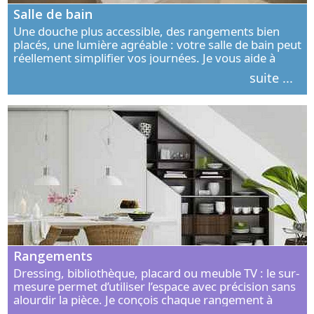
Salle de bain
Une douche plus accessible, des rangements bien
placés, une lumière agréable : votre salle de bain peut
réellement simplifier vos journées. Je vous aide à
concevoir un espace élégant, confortable et adapté à
suite ...
vos habitudes.
Rangements
Dressing, bibliothèque, placard ou meuble TV : le sur-
mesure permet d’utiliser l’espace avec précision sans
alourdir la pièce. Je conçois chaque rangement à
partir de vos objets, de vos habitudes et de votre