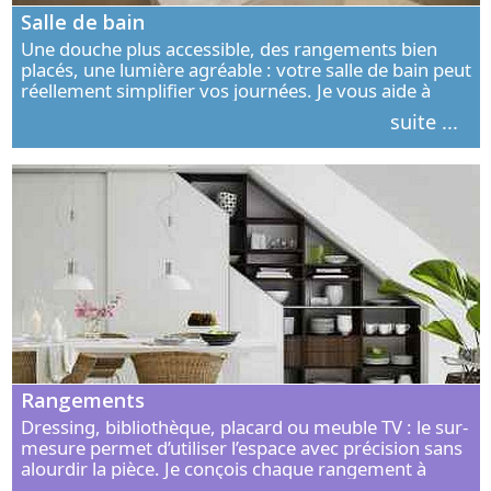
Salle de bain
Une douche plus accessible, des rangements bien
placés, une lumière agréable : votre salle de bain peut
réellement simplifier vos journées. Je vous aide à
concevoir un espace élégant, confortable et adapté à
suite ...
vos habitudes.
Rangements
Dressing, bibliothèque, placard ou meuble TV : le sur-
mesure permet d’utiliser l’espace avec précision sans
alourdir la pièce. Je conçois chaque rangement à
partir de vos objets, de vos habitudes et de votre