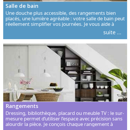
Salle de bain
Une douche plus accessible, des rangements bien
placés, une lumière agréable : votre salle de bain peut
réellement simplifier vos journées. Je vous aide à
concevoir un espace élégant, confortable et adapté à
suite ...
vos habitudes.
Rangements
Dressing, bibliothèque, placard ou meuble TV : le sur-
mesure permet d’utiliser l’espace avec précision sans
alourdir la pièce. Je conçois chaque rangement à
partir de vos objets, de vos habitudes et de votre