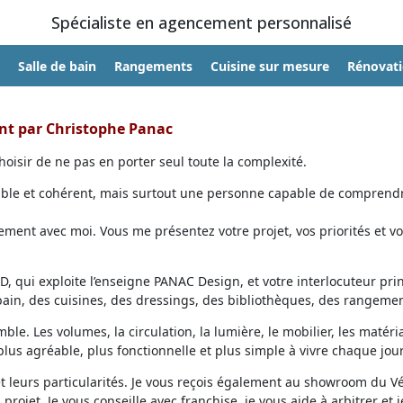
Spécialiste en agencement personnalisé
Salle de bain
Rangements
Cuisine sur mesure
Rénovat
ent par Christophe Panac
oisir de ne pas en porter seul toute la complexité.
able et cohérent, mais surtout une personne capable de comprendr
ent avec moi. Vous me présentez votre projet, vos priorités et vo
, qui exploite l’enseigne PANAC Design, et votre interlocuteur prin
 bain, des cuisines, des dressings, des bibliothèques, des rangemen
ble. Les volumes, la circulation, la lumière, le mobilier, les matéri
lus agréable, plus fonctionnelle et plus simple à vivre chaque jour
et leurs particularités. Je vous reçois également au showroom du V
projet. Je vous conseille avec franchise, je vous aide à arbitrer et j