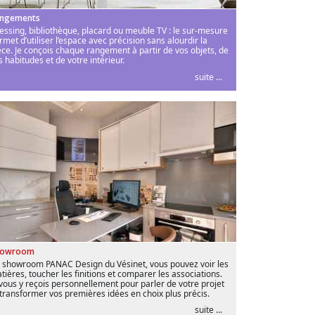
ngements
essing, bibliothèque, placard ou meuble TV : le sur-mesure
rmet d’utiliser l’espace avec précision sans alourdir la
èce. Je conçois chaque rangement à partir de vos objets, de
s habitudes et de votre intérieur.
suite ...
howroom
 showroom PANAC Design du Vésinet, vous pouvez voir les
tières, toucher les finitions et comparer les associations.
 vous y reçois personnellement pour parler de votre projet
 transformer vos premières idées en choix plus précis.
suite ...