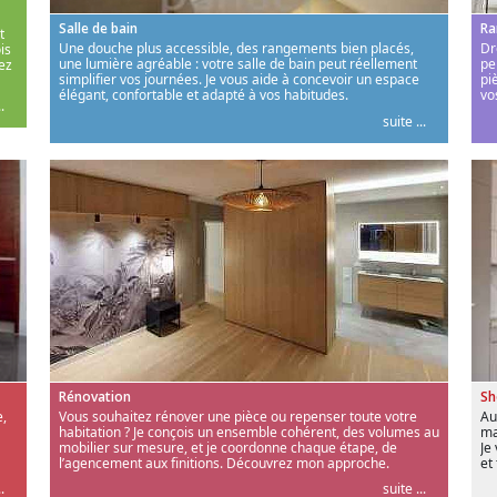
Salle de bain
Ra
t
Une douche plus accessible, des rangements bien placés,
Dr
is
une lumière agréable : votre salle de bain peut réellement
pe
ez
simplifier vos journées. Je vous aide à concevoir un espace
pi
élégant, confortable et adapté à vos habitudes.
vo
.
suite ...
Rénovation
S
,
Vous souhaitez rénover une pièce ou repenser toute votre
Au
habitation ? Je conçois un ensemble cohérent, des volumes au
ma
mobilier sur mesure, et je coordonne chaque étape, de
Je
l’agencement aux finitions. Découvrez mon approche.
et
.
suite ...