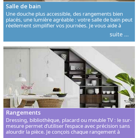
Salle de bain
Une douche plus accessible, des rangements bien
placés, une lumière agréable : votre salle de bain peut
réellement simplifier vos journées. Je vous aide à
concevoir un espace élégant, confortable et adapté à
suite ...
vos habitudes.
Rangements
Dressing, bibliothèque, placard ou meuble TV : le sur-
mesure permet d’utiliser l’espace avec précision sans
alourdir la pièce. Je conçois chaque rangement à
partir de vos objets, de vos habitudes et de votre