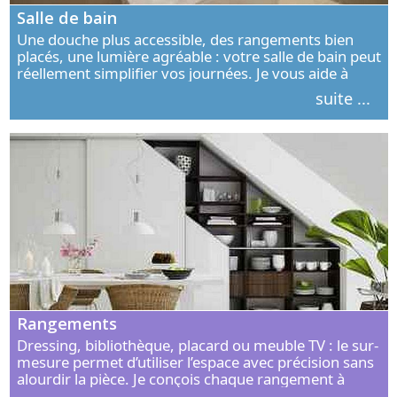
Salle de bain
Une douche plus accessible, des rangements bien
placés, une lumière agréable : votre salle de bain peut
réellement simplifier vos journées. Je vous aide à
concevoir un espace élégant, confortable et adapté à
suite ...
vos habitudes.
Rangements
Dressing, bibliothèque, placard ou meuble TV : le sur-
mesure permet d’utiliser l’espace avec précision sans
alourdir la pièce. Je conçois chaque rangement à
partir de vos objets, de vos habitudes et de votre