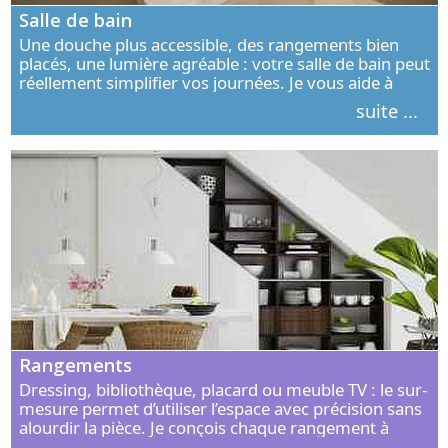
Salle de bain
Une douche plus accessible, des rangements bien
placés, une lumière agréable : votre salle de bain peut
réellement simplifier vos journées. Je vous aide à
concevoir un espace élégant, confortable et adapté à
suite ...
vos habitudes.
Rangements
Dressing, bibliothèque, placard ou meuble TV : le sur-
mesure permet d’utiliser l’espace avec précision sans
alourdir la pièce. Je conçois chaque rangement à
partir de vos objets, de vos habitudes et de votre