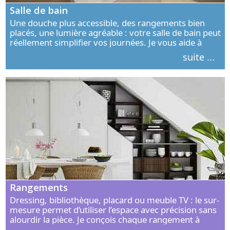
Salle de bain
Une douche plus accessible, des rangements bien
placés, une lumière agréable : votre salle de bain peut
réellement simplifier vos journées. Je vous aide à
concevoir un espace élégant, confortable et adapté à
suite ...
vos habitudes.
Rangements
Dressing, bibliothèque, placard ou meuble TV : le sur-
mesure permet d’utiliser l’espace avec précision sans
alourdir la pièce. Je conçois chaque rangement à
partir de vos objets, de vos habitudes et de votre