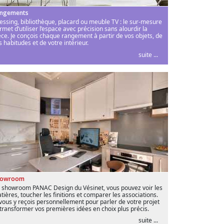
ngements
essing, bibliothèque, placard ou meuble TV : le sur-mesure
rmet d’utiliser l’espace avec précision sans alourdir la
èce. Je conçois chaque rangement à partir de vos objets, de
s habitudes et de votre intérieur.
suite ...
howroom
 showroom PANAC Design du Vésinet, vous pouvez voir les
tières, toucher les finitions et comparer les associations.
 vous y reçois personnellement pour parler de votre projet
 transformer vos premières idées en choix plus précis.
suite ...