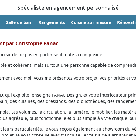
Spécialiste en agencement personnalisé
Salle de bain
Rangements
Cuisine sur mesure
Rénovat
ent par Christophe Panac
oisir de ne pas en porter seul toute la complexité.
able et cohérent, mais surtout une personne capable de comprendr
ent avec moi. Vous me présentez votre projet, vos priorités et vo
, qui exploite l’enseigne PANAC Design, et votre interlocuteur prin
 bain, des cuisines, des dressings, des bibliothèques, des rangemen
ble. Les volumes, la circulation, la lumière, le mobilier, les matéri
lus agréable, plus fonctionnelle et plus simple à vivre chaque jour
et leurs particularités. Je vous reçois également au showroom du V
projet. Je vous conseille avec franchise, je vous aide à arbitrer et j