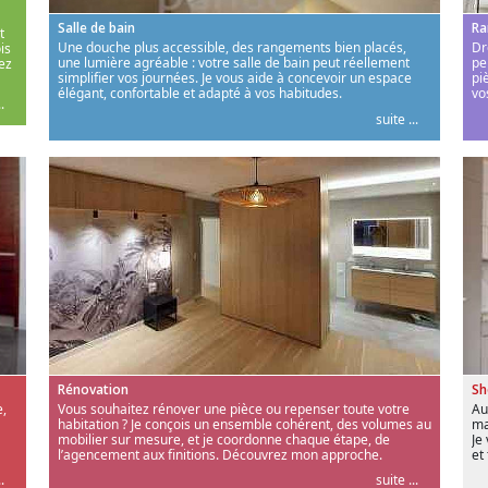
Salle de bain
Ra
t
Une douche plus accessible, des rangements bien placés,
Dr
is
une lumière agréable : votre salle de bain peut réellement
pe
ez
simplifier vos journées. Je vous aide à concevoir un espace
pi
élégant, confortable et adapté à vos habitudes.
vo
.
suite ...
Rénovation
S
,
Vous souhaitez rénover une pièce ou repenser toute votre
Au
habitation ? Je conçois un ensemble cohérent, des volumes au
ma
mobilier sur mesure, et je coordonne chaque étape, de
Je
l’agencement aux finitions. Découvrez mon approche.
et
.
suite ...