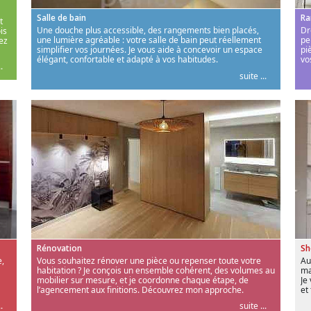
Salle de bain
Ra
t
Une douche plus accessible, des rangements bien placés,
Dr
is
une lumière agréable : votre salle de bain peut réellement
pe
ez
simplifier vos journées. Je vous aide à concevoir un espace
pi
élégant, confortable et adapté à vos habitudes.
vo
.
suite ...
Rénovation
S
,
Vous souhaitez rénover une pièce ou repenser toute votre
Au
habitation ? Je conçois un ensemble cohérent, des volumes au
ma
mobilier sur mesure, et je coordonne chaque étape, de
Je
l’agencement aux finitions. Découvrez mon approche.
et
.
suite ...