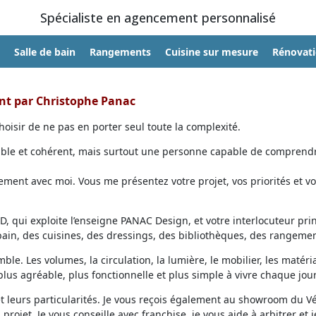
Spécialiste en agencement personnalisé
Salle de bain
Rangements
Cuisine sur mesure
Rénovat
ent par Christophe Panac
oisir de ne pas en porter seul toute la complexité.
able et cohérent, mais surtout une personne capable de comprendr
ent avec moi. Vous me présentez votre projet, vos priorités et vo
, qui exploite l’enseigne PANAC Design, et votre interlocuteur prin
 bain, des cuisines, des dressings, des bibliothèques, des rangemen
ble. Les volumes, la circulation, la lumière, le mobilier, les matéri
lus agréable, plus fonctionnelle et plus simple à vivre chaque jour
et leurs particularités. Je vous reçois également au showroom du V
projet. Je vous conseille avec franchise, je vous aide à arbitrer et j