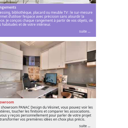
ngements
essing, bibliothèque, placard ou meuble TV : le sur-mesure
rmet d’utiliser l’espace avec précision sans alourdir la
èce. Je conçois chaque rangement à partir de vos objets, de
s habitudes et de votre intérieur.
suite ...
howroom
 showroom PANAC Design du Vésinet, vous pouvez voir les
tières, toucher les finitions et comparer les associations.
 vous y reçois personnellement pour parler de votre projet
 transformer vos premières idées en choix plus précis.
suite ...