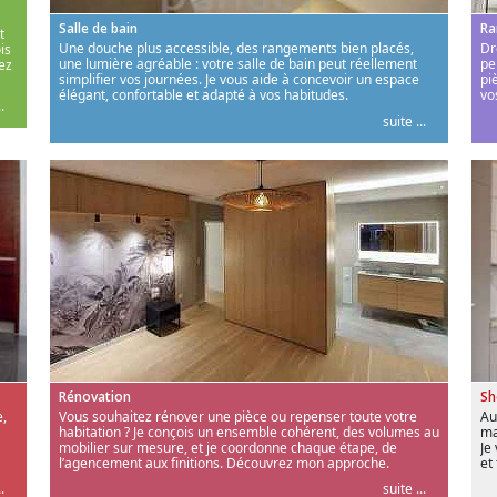
Salle de bain
Ra
t
Une douche plus accessible, des rangements bien placés,
Dr
is
une lumière agréable : votre salle de bain peut réellement
pe
ez
simplifier vos journées. Je vous aide à concevoir un espace
pi
élégant, confortable et adapté à vos habitudes.
vo
.
suite ...
Rénovation
S
,
Vous souhaitez rénover une pièce ou repenser toute votre
Au
habitation ? Je conçois un ensemble cohérent, des volumes au
ma
mobilier sur mesure, et je coordonne chaque étape, de
Je
l’agencement aux finitions. Découvrez mon approche.
et
.
suite ...