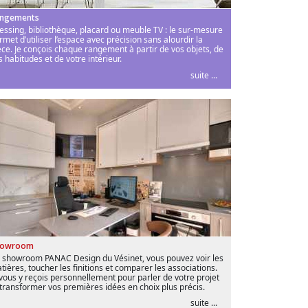
ngements
essing, bibliothèque, placard ou meuble TV : le sur-mesure
rmet d’utiliser l’espace avec précision sans alourdir la
èce. Je conçois chaque rangement à partir de vos objets, de
s habitudes et de votre intérieur.
suite ...
howroom
 showroom PANAC Design du Vésinet, vous pouvez voir les
tières, toucher les finitions et comparer les associations.
 vous y reçois personnellement pour parler de votre projet
 transformer vos premières idées en choix plus précis.
suite ...