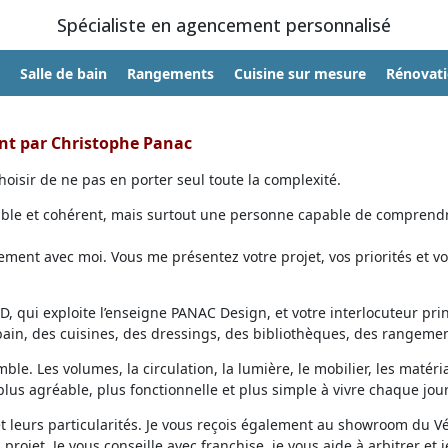
Spécialiste en agencement personnalisé
Salle de bain
Rangements
Cuisine sur mesure
Rénovat
ent par Christophe Panac
oisir de ne pas en porter seul toute la complexité.
able et cohérent, mais surtout une personne capable de comprendr
ent avec moi. Vous me présentez votre projet, vos priorités et vo
, qui exploite l’enseigne PANAC Design, et votre interlocuteur prin
 bain, des cuisines, des dressings, des bibliothèques, des rangemen
ble. Les volumes, la circulation, la lumière, le mobilier, les matéri
lus agréable, plus fonctionnelle et plus simple à vivre chaque jour
et leurs particularités. Je vous reçois également au showroom du V
projet. Je vous conseille avec franchise, je vous aide à arbitrer et j