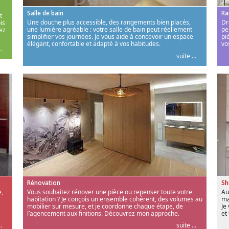
Salle de bain
Ra
t
Une douche plus accessible, des rangements bien placés,
Dr
is
une lumière agréable : votre salle de bain peut réellement
pe
ez
simplifier vos journées. Je vous aide à concevoir un espace
pi
élégant, confortable et adapté à vos habitudes.
vo
.
suite ...
Rénovation
S
,
Vous souhaitez rénover une pièce ou repenser toute votre
Au
habitation ? Je conçois un ensemble cohérent, des volumes au
ma
mobilier sur mesure, et je coordonne chaque étape, de
Je
l’agencement aux finitions. Découvrez mon approche.
et
.
suite ...