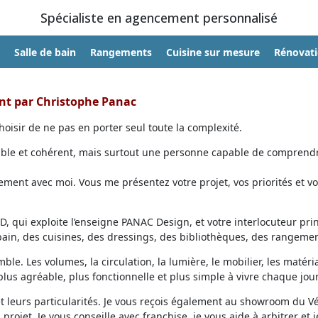
Spécialiste en agencement personnalisé
Salle de bain
Rangements
Cuisine sur mesure
Rénovat
ent par Christophe Panac
oisir de ne pas en porter seul toute la complexité.
able et cohérent, mais surtout une personne capable de comprendr
ent avec moi. Vous me présentez votre projet, vos priorités et vo
, qui exploite l’enseigne PANAC Design, et votre interlocuteur prin
 bain, des cuisines, des dressings, des bibliothèques, des rangemen
ble. Les volumes, la circulation, la lumière, le mobilier, les matéri
lus agréable, plus fonctionnelle et plus simple à vivre chaque jour
et leurs particularités. Je vous reçois également au showroom du V
projet. Je vous conseille avec franchise, je vous aide à arbitrer et j