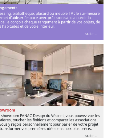
ngements
essing, bibliothèque, placard ou meuble TV : le sur-mesure
rmet d’utiliser l’espace avec précision sans alourdir la
èce. Je conçois chaque rangement à partir de vos objets, de
s habitudes et de votre intérieur.
suite ...
howroom
 showroom PANAC Design du Vésinet, vous pouvez voir les
tières, toucher les finitions et comparer les associations.
 vous y reçois personnellement pour parler de votre projet
 transformer vos premières idées en choix plus précis.
suite ...