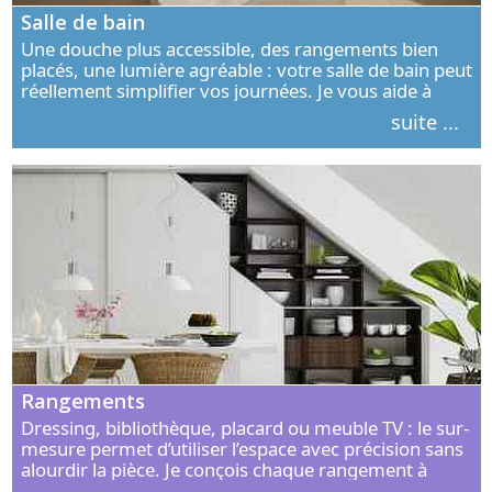
Salle de bain
Une douche plus accessible, des rangements bien
placés, une lumière agréable : votre salle de bain peut
réellement simplifier vos journées. Je vous aide à
concevoir un espace élégant, confortable et adapté à
suite ...
vos habitudes.
Rangements
Dressing, bibliothèque, placard ou meuble TV : le sur-
mesure permet d’utiliser l’espace avec précision sans
alourdir la pièce. Je conçois chaque rangement à
partir de vos objets, de vos habitudes et de votre