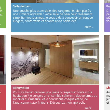
Salle de bain
Ra
t
Une douche plus accessible, des rangements bien placés,
Dr
is
une lumière agréable : votre salle de bain peut réellement
pe
ez
simplifier vos journées. Je vous aide à concevoir un espace
pi
élégant, confortable et adapté à vos habitudes.
vo
.
suite ...
Rénovation
S
,
Vous souhaitez rénover une pièce ou repenser toute votre
Au
habitation ? Je conçois un ensemble cohérent, des volumes au
ma
mobilier sur mesure, et je coordonne chaque étape, de
Je
l’agencement aux finitions. Découvrez mon approche.
et
.
suite ...