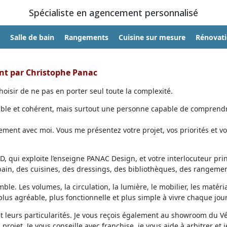
Spécialiste en agencement personnalisé
Salle de bain
Rangements
Cuisine sur mesure
Rénovat
ent par Christophe Panac
oisir de ne pas en porter seul toute la complexité.
able et cohérent, mais surtout une personne capable de comprendr
ent avec moi. Vous me présentez votre projet, vos priorités et vo
, qui exploite l’enseigne PANAC Design, et votre interlocuteur prin
 bain, des cuisines, des dressings, des bibliothèques, des rangemen
ble. Les volumes, la circulation, la lumière, le mobilier, les matéri
lus agréable, plus fonctionnelle et plus simple à vivre chaque jour
et leurs particularités. Je vous reçois également au showroom du V
projet. Je vous conseille avec franchise, je vous aide à arbitrer et j