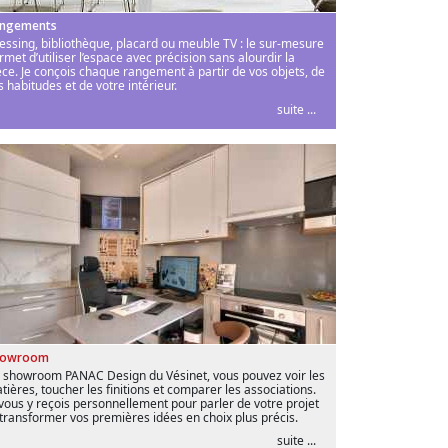
ngements
essing, bibliothèque, placard ou meuble TV : le sur-mesure
rmet d’utiliser l’espace avec précision sans alourdir la
èce. Je conçois chaque rangement à partir de vos objets, de
s habitudes et de votre intérieur.
suite ...
howroom
 showroom PANAC Design du Vésinet, vous pouvez voir les
tières, toucher les finitions et comparer les associations.
 vous y reçois personnellement pour parler de votre projet
 transformer vos premières idées en choix plus précis.
suite ...