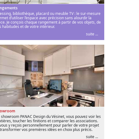
ngements
essing, bibliothèque, placard ou meuble TV : le sur-mesure
rmet d’utiliser l’espace avec précision sans alourdir la
èce. Je conçois chaque rangement à partir de vos objets, de
s habitudes et de votre intérieur.
suite ...
howroom
 showroom PANAC Design du Vésinet, vous pouvez voir les
tières, toucher les finitions et comparer les associations.
 vous y reçois personnellement pour parler de votre projet
 transformer vos premières idées en choix plus précis.
suite ...