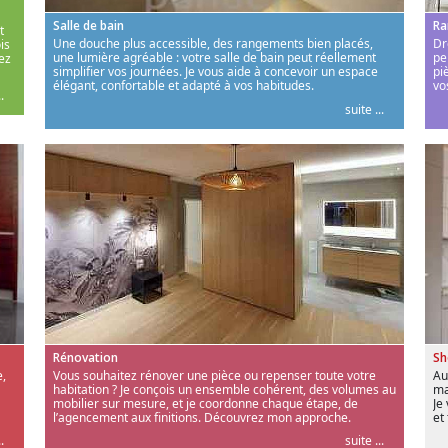
Salle de bain
Ra
t
Une douche plus accessible, des rangements bien placés,
Dr
is
une lumière agréable : votre salle de bain peut réellement
pe
ez
simplifier vos journées. Je vous aide à concevoir un espace
pi
élégant, confortable et adapté à vos habitudes.
vo
.
suite ...
Rénovation
S
,
Vous souhaitez rénover une pièce ou repenser toute votre
Au
habitation ? Je conçois un ensemble cohérent, des volumes au
ma
mobilier sur mesure, et je coordonne chaque étape, de
Je
l’agencement aux finitions. Découvrez mon approche.
et
.
suite ...