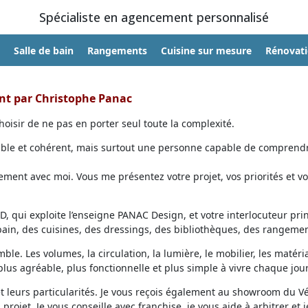
Spécialiste en agencement personnalisé
Salle de bain
Rangements
Cuisine sur mesure
Rénovat
ent par Christophe Panac
oisir de ne pas en porter seul toute la complexité.
able et cohérent, mais surtout une personne capable de comprendr
ent avec moi. Vous me présentez votre projet, vos priorités et vo
, qui exploite l’enseigne PANAC Design, et votre interlocuteur prin
 bain, des cuisines, des dressings, des bibliothèques, des rangemen
ble. Les volumes, la circulation, la lumière, le mobilier, les matéri
lus agréable, plus fonctionnelle et plus simple à vivre chaque jour
et leurs particularités. Je vous reçois également au showroom du V
projet. Je vous conseille avec franchise, je vous aide à arbitrer et j