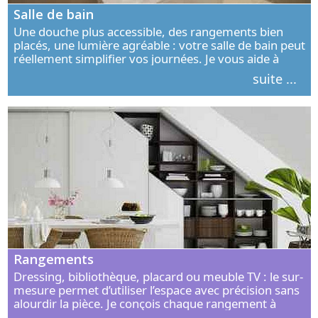
Salle de bain
Une douche plus accessible, des rangements bien
placés, une lumière agréable : votre salle de bain peut
réellement simplifier vos journées. Je vous aide à
concevoir un espace élégant, confortable et adapté à
suite ...
vos habitudes.
Rangements
Dressing, bibliothèque, placard ou meuble TV : le sur-
mesure permet d’utiliser l’espace avec précision sans
alourdir la pièce. Je conçois chaque rangement à
partir de vos objets, de vos habitudes et de votre