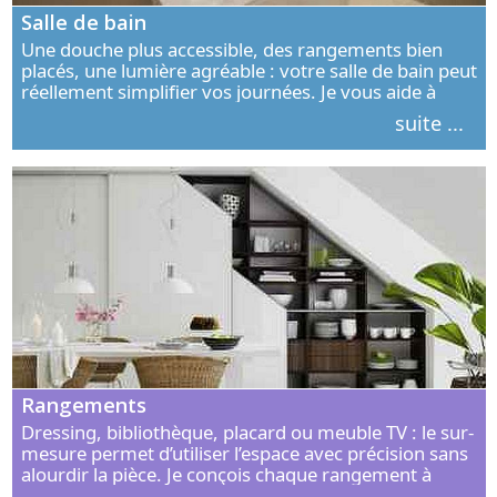
Salle de bain
Une douche plus accessible, des rangements bien
placés, une lumière agréable : votre salle de bain peut
réellement simplifier vos journées. Je vous aide à
concevoir un espace élégant, confortable et adapté à
suite ...
vos habitudes.
Rangements
Dressing, bibliothèque, placard ou meuble TV : le sur-
mesure permet d’utiliser l’espace avec précision sans
alourdir la pièce. Je conçois chaque rangement à
partir de vos objets, de vos habitudes et de votre