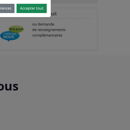
érences
Accepter tout
Demande de devis gratuit
ou demande
de renseignements
complémantaires
ous