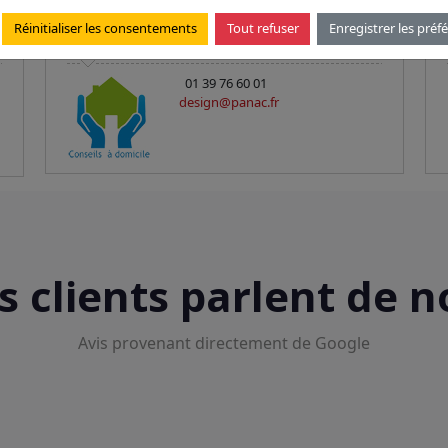
Réinitialiser les consentements
Tout refuser
Enregistrer les préf
Conseils gratuits à domicile
01 39 76 60 01
design@panac.fr
s clients parlent de n
Avis provenant directement de Google