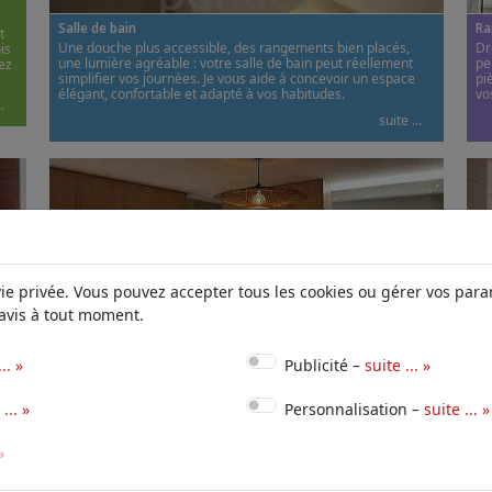
Salle de bain
Ra
t
Une douche plus accessible, des rangements bien placés,
Dr
is
une lumière agréable : votre salle de bain peut réellement
pe
ez
simplifier vos journées. Je vous aide à concevoir un espace
pi
élégant, confortable et adapté à vos habitudes.
vo
.
suite ...
ie privée. Vous pouvez accepter tous les cookies ou gérer vos pa
avis à tout moment.
.. »
Publicité –
suite ... »
Rénovation
S
... »
Personnalisation –
suite ... »
,
Vous souhaitez rénover une pièce ou repenser toute votre
Au
habitation ? Je conçois un ensemble cohérent, des volumes au
ma
mobilier sur mesure, et je coordonne chaque étape, de
Je
»
l’agencement aux finitions. Découvrez mon approche.
et
.
suite ...