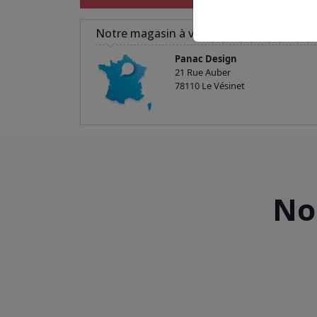
Notre magasin à votre service
Panac Design
21 Rue Auber
78110 Le Vésinet
No