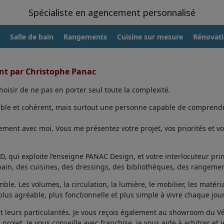
Spécialiste en agencement personnalisé
Salle de bain
Rangements
Cuisine sur mesure
Rénovat
ent par Christophe Panac
oisir de ne pas en porter seul toute la complexité.
able et cohérent, mais surtout une personne capable de comprendr
ent avec moi. Vous me présentez votre projet, vos priorités et vo
, qui exploite l’enseigne PANAC Design, et votre interlocuteur prin
 bain, des cuisines, des dressings, des bibliothèques, des rangemen
ble. Les volumes, la circulation, la lumière, le mobilier, les matéri
lus agréable, plus fonctionnelle et plus simple à vivre chaque jour
et leurs particularités. Je vous reçois également au showroom du V
projet. Je vous conseille avec franchise, je vous aide à arbitrer et j