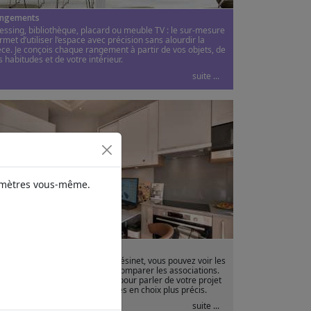
ngements
essing, bibliothèque, placard ou meuble TV : le sur-mesure
rmet d’utiliser l’espace avec précision sans alourdir la
èce. Je conçois chaque rangement à partir de vos objets, de
s habitudes et de votre intérieur.
suite ...
ramètres vous-même.
howroom
 showroom PANAC Design du Vésinet, vous pouvez voir les
tières, toucher les finitions et comparer les associations.
 vous y reçois personnellement pour parler de votre projet
 transformer vos premières idées en choix plus précis.
suite ...