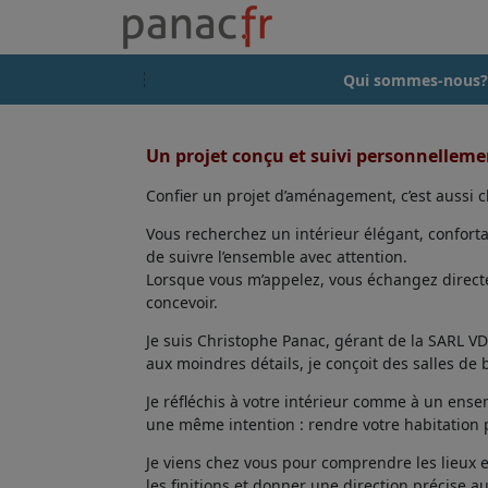
Qui sommes-nous?
Un projet conçu et suivi personnellem
Confier un projet d’aménagement, c’est aussi ch
Vous recherchez un intérieur élégant, confort
de suivre l’ensemble avec attention.
Lorsque vous m’appelez, vous échangez directem
concevoir.
Je suis Christophe Panac, gérant de la SARL VDD
aux moindres détails, je conçoit des salles de
Je réfléchis à votre intérieur comme à un ensem
une même intention : rendre votre habitation p
Je viens chez vous pour comprendre les lieux 
les finitions et donner une direction précise au 