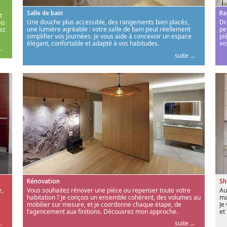
Salle de bain
Ra
t
Une douche plus accessible, des rangements bien placés,
Dr
is
une lumière agréable : votre salle de bain peut réellement
pe
ez
simplifier vos journées. Je vous aide à concevoir un espace
pi
élégant, confortable et adapté à vos habitudes.
vo
.
suite ...
Rénovation
S
,
Vous souhaitez rénover une pièce ou repenser toute votre
Au
habitation ? Je conçois un ensemble cohérent, des volumes au
ma
mobilier sur mesure, et je coordonne chaque étape, de
Je
l’agencement aux finitions. Découvrez mon approche.
et
.
suite ...