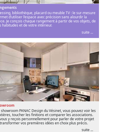
ngements
essing, bibliothèque, placard ou meuble TV : le sur-mesure
rmet d’utiliser l’espace avec précision sans alourdir la
èce. Je conçois chaque rangement à partir de vos objets, de
s habitudes et de votre intérieur.
suite ...
howroom
 showroom PANAC Design du Vésinet, vous pouvez voir les
tières, toucher les finitions et comparer les associations.
 vous y reçois personnellement pour parler de votre projet
 transformer vos premières idées en choix plus précis.
suite ...