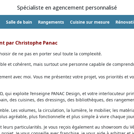
Spécialiste en agencement personnalisé
Salle de bain
Rangements
Cuisine sur mesure
Rénovat
ent par Christophe Panac
oisir de ne pas en porter seul toute la complexité.
able et cohérent, mais surtout une personne capable de comprendr
ent avec moi. Vous me présentez votre projet, vos priorités et vo
, qui exploite l’enseigne PANAC Design, et votre interlocuteur prin
 bain, des cuisines, des dressings, des bibliothèques, des rangemen
ble. Les volumes, la circulation, la lumière, le mobilier, les matéri
lus agréable, plus fonctionnelle et plus simple à vivre chaque jour
et leurs particularités. Je vous reçois également au showroom du V
projet. Je vous conseille avec franchise, je vous aide à arbitrer et j