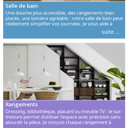
Salle de bain
Une douche plus accessible, des rangements bien
placés, une lumière agréable : votre salle de bain peut
réellement simplifier vos journées. Je vous aide à
concevoir un espace élégant, confortable et adapté à
suite ...
vos habitudes.
Rangements
Dressing, bibliothèque, placard ou meuble TV : le sur-
mesure permet d’utiliser l’espace avec précision sans
alourdir la pièce. Je conçois chaque rangement à
partir de vos objets, de vos habitudes et de votre